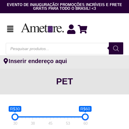
EVENTO DE INAUGURAÇÃO! PROMOÇÕES INCRÍVEIS E FRETE
GRÁTIS PARA TODO O BRASIL! <3
Inserir endereço aqui
PET
R$30
R$60
30
38
45
53
60