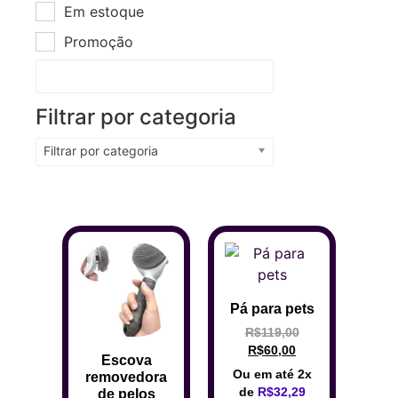
Em estoque
Promoção
Filtrar por categoria
Filtrar por categoria
Pá para pets
R$
119,00
R$
60,00
Escova
Ou em até 2x
removedora
de
R$
32,29
de pelos