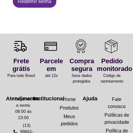
Redefinir senha
Frete
Parcele
Compra
Pedido
grátis
em
segura
monitorado
Para todo Brasil
até 12x
Seus dados
Código de
protegidos
rastreamento
Atendimento
Institucional
Ajuda
Segunda
Home
Fale
a sexta:
conosco
Produtos
08:00 ás
Políticas de
Meus
23:00
privacidade
pedidos
(13)
Política de
99651-