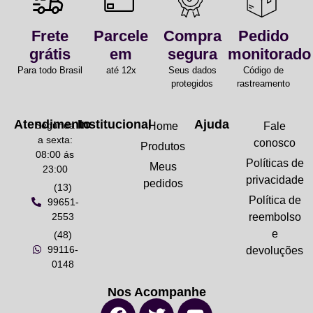
Frete
Parcele
Compra
Pedido
grátis
em
segura
monitorado
Para todo Brasil
até 12x
Seus dados
Código de
protegidos
rastreamento
Atendimento
Institucional
Ajuda
Segunda
Home
Fale
a sexta:
conosco
Produtos
08:00 ás
Políticas de
Meus
23:00
privacidade
pedidos
(13)
Política de
99651-
2553
reembolso
e
(48)
99116-
devoluções
0148
Nos Acompanhe